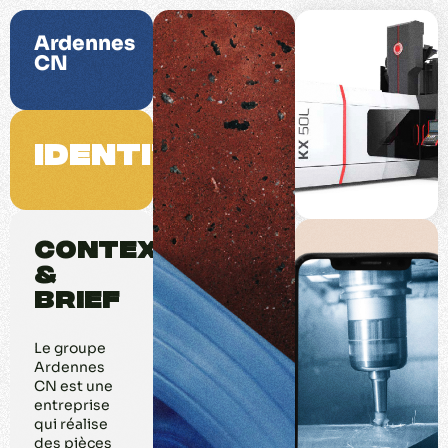
Ardennes
CN
Identité
Context
&
brief
Le groupe
Ardennes
CN est une
entreprise
qui réalise
des pièces