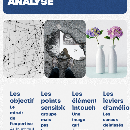
Analyse
Les
Les
Les
Les
objectifs
points
éléments
leviers
sensibles
intouchables
d’amélio
Le
miroir
groupe
Une
Les
de
mais
image
canaux
l’expertise
pas
qui
delaissés
Aujourd’hui,