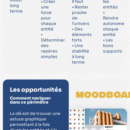
• Créer
il faut
les
long
une
• Rester
entités
terme
force
proche
•
pour
de
Rendre
chaque
l’univers
autonome
entité
• Des
chaque
•
éléments
entité
Déterminer
forts
• Les
des
• Une
bons
repères
stabilité
supports
simples
à long
terme
Les opportunités
moodboa
Comment naviguer
dans ce périmètre
La clé est de trouver une
astuce graphique
permettant à la fois
d’unir les entités et à la