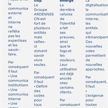
trop
émerge
La
la
Le
La
digitalisation
communication
Groupe
dernière
la
externe
ARDENNES
refonte
communicat
et
CN est
de
interne,
interne
fort de
l’identité
les
ne
plusieurs
a fait
entités
reflête
entités
ses
qui
pas les
mais
preuves,
s’émancipen
expertises
celles-
ainsi
Ces
et les
ci
que le
nouvelles
savoir-
doivent
logo et
voies
faire.
savoir
les
permettent
vivre
couleurs.
de
Par
seules.
Leur
nouvelles
conséquent,
utilisation
approches.
il faut
Par
est déjà
• Une
conséquent,
Par
ancrée
communication
il faut
conséquent,
chez
institutionnelle
• Définir
il faut
certains
• Une
des
•
clients.
communication
codes
L’exigence
interne
pour
Par
pour
• Une
tous
conséquent,
toutes
vision